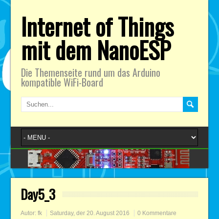
Internet of Things
mit dem NanoESP
Die Themenseite rund um das Arduino
kompatible WiFi-Board
Day5_3
Autor:
fk
Saturday, der 20. August 2016
0 Kommentare