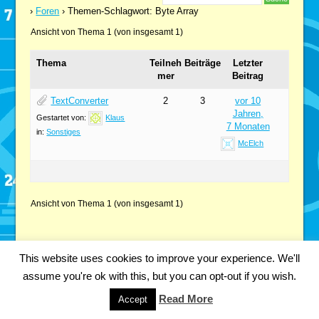
›
Foren
›
Themen-Schlagwort: Byte Array
Ansicht von Thema 1 (von insgesamt 1)
Thema
Teilneh
Beiträge
Letzter
mer
Beitrag
TextConverter
2
3
vor 10
Jahren,
Gestartet von:
Klaus
7 Monaten
in:
Sonstiges
McElch
Ansicht von Thema 1 (von insgesamt 1)
This website uses cookies to improve your experience. We'll
Copyright 2018 Fabian Kainka | All Rights Reserved.
Impressum
assume you're ok with this, but you can opt-out if you wish.
Datenschutzerklärung
Read More
Accept