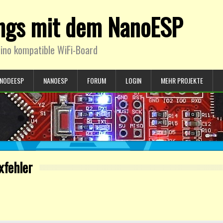
ings mit dem NanoESP
ino kompatible WiFi-Board
NODEESP
NANOESP
FORUM
LOGIN
MEHR PROJEKTE
xfehler