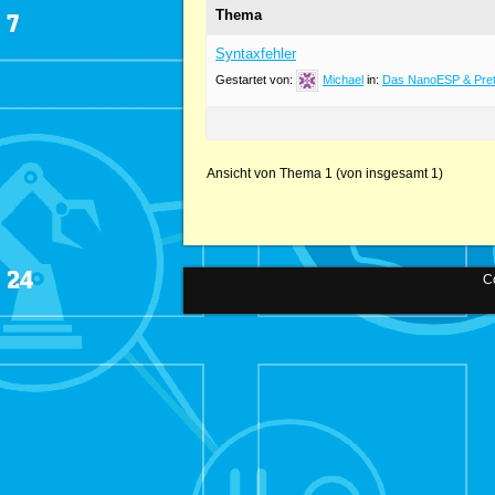
Thema
Syntaxfehler
Gestartet von:
Michael
in:
Das NanoESP & Pret
Ansicht von Thema 1 (von insgesamt 1)
Co