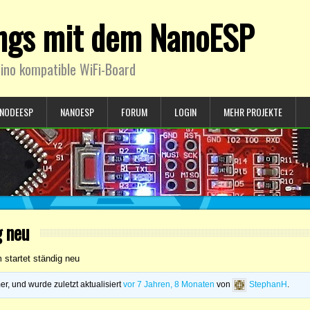
ings mit dem NanoESP
ino kompatible WiFi-Board
NODEESP
NANOESP
FORUM
LOGIN
MEHR PROJEKTE
g neu
startet ständig neu
, und wurde zuletzt aktualisiert
vor 7 Jahren, 8 Monaten
von
StephanH
.