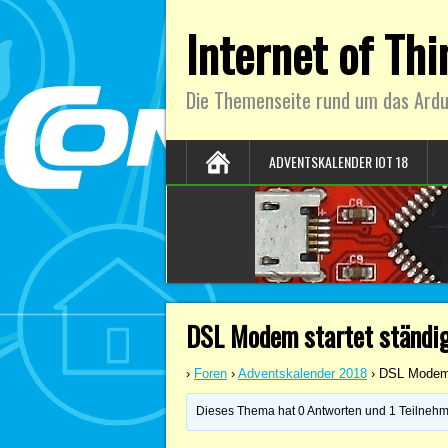
Internet of Th
Die Themenseite rund um das Ardu
ADVENTSKALENDER IOT 18
DSL Modem startet ständi
›
Foren
›
Adventskalender 2018
›
DSL Modem 
Dieses Thema hat 0 Antworten und 1 Teilnehmer