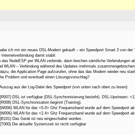
habe ich mir ein neues DSL-Modem gekauft – ein Speedport Smart 3 von der
 Internetverbindung damit stabil.
h das NodeESP per WLAN verbinde, dann brechen sämtliche Verbindungen ab
- und WLAN – Verbindung während des Updates mehrmals zusammengebrochen
dazu, die Application Page aufzurufen, ohne das das Modem wieder neu starte
che Problem und eventuell einen Lösungsvorschlag?
r Auszug aus der Log-Datei des Speedport (von unten nach oben zu lesen):
 (R007) DSL ist verfügbar (DSL-Synchronisierung besteht). DSL-Upstream: 
(R008) DSL-Synchronisation beginnt (Training).
 (W006) WLAN für das <5.0> Ghz Frequenzband wurde auf dem Speedport akti
 (W006) WLAN für das <2.4> Ghz Frequenzband wurde auf dem Speedport akti
(B101) Das Gerät ist neu eingeschaltet worden.
T000) Die aktuelle Systemzeit ist nicht verfügbar