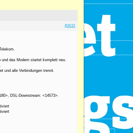
#2632
 Telekom.
 und das Modem startet komplett neu.
.
t und alle Verbindungen trennt.
<1180>, DSL-Downstream: <14573>.
viert
viert