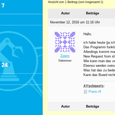
Ansicht von 1 Beitrag (von insgesamt 1)
Autor
Beiträge
November 12, 2016 um 11:16 Uhr
Hallo,
ich habe heute (ja ic
Das Programm funktio
Allerdings kommt m
Zwerg
New Request from id
Teilnehmer
Wie kann man das ve
Ebenso werden zwisch
Was hat das zu bede
Kann das Board nich
Attachments:
Piano.rtf
Autor
Beiträge