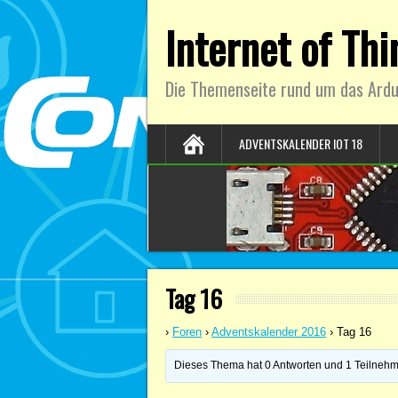
Internet of Th
Die Themenseite rund um das Ardu
ADVENTSKALENDER IOT 18
Tag 16
›
Foren
›
Adventskalender 2016
›
Tag 16
Dieses Thema hat 0 Antworten und 1 Teilnehmer