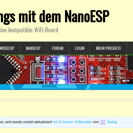
ings mit dem NanoESP
ino kompatible WiFi-Board
NODEESP
NANOESP
FORUM
LOGIN
MEHR PROJEKTE
, und wurde zuletzt aktualisiert
vor 9 Jahren, 9 Monaten
von
Zwerg
.