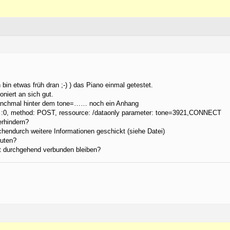
h bin etwas früh dran ;-) ) das Piano einmal getestet.
niert an sich gut.
anchmal hinter dem tone=…… noch ein Anhang
 :0, method: POST, ressource: /dataonly parameter: tone=3921,CONNECT
rhindern?
endurch weitere Informationen geschickt (siehe Datei)
uten?
t durchgehend verbunden bleiben?