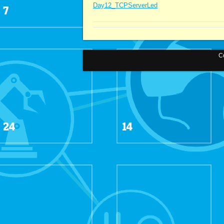
Day12_TCPServerLed
Co