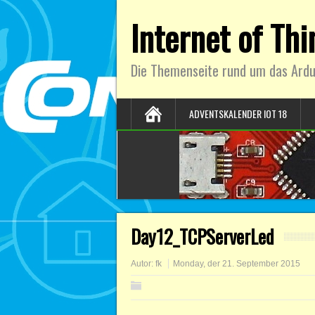
Internet of Th
Die Themenseite rund um das Ardu
ADVENTSKALENDER IOT 18
Day12_TCPServerLed
Autor:
fk
Monday, der 21. September 2015