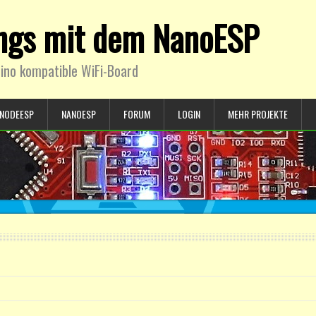
ings mit dem NanoESP
ino kompatible WiFi-Board
NODEESP
NANOESP
FORUM
LOGIN
MEHR PROJEKTE