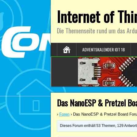
Internet of Th
Die Themenseite rund um das Ardu
ADVENTSKALENDER IOT 18
Das NanoESP & Pretzel Bo
›
Foren
›
Das NanoESP & Pretzel Board For
Dieses Forum enthält 53 Themen, 129 Antworte