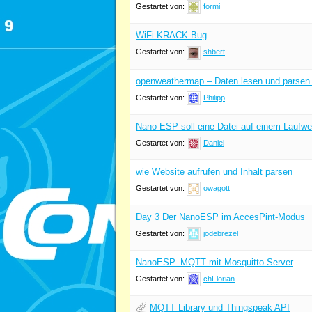
Gestartet von:
formi
WiFi KRACK Bug
Gestartet von:
shbert
openweathermap – Daten lesen und parsen
Gestartet von:
Philipp
Nano ESP soll eine Datei auf einem Laufwe
Gestartet von:
Daniel
wie Website aufrufen und Inhalt parsen
Gestartet von:
owagott
Day 3 Der NanoESP im AccesPint-Modus
Gestartet von:
jodebrezel
NanoESP_MQTT mit Mosquitto Server
Gestartet von:
chFlorian
MQTT Library und Thingspeak API