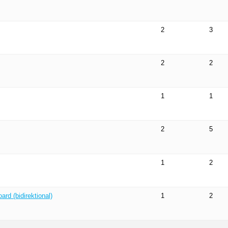
2
3
2
2
1
1
2
5
1
2
rd (bidirektional)
1
2