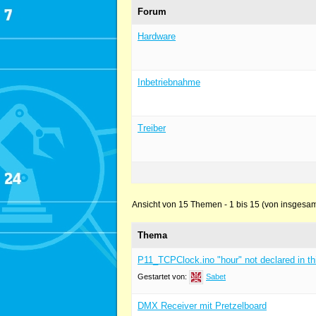
Forum
Hardware
Inbetriebnahme
Treiber
Ansicht von 15 Themen - 1 bis 15 (von insgesam
Thema
P11_TCPClock.ino "hour" not declared in th
Gestartet von:
Sabet
DMX Receiver mit Pretzelboard