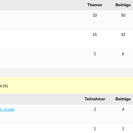
Themen
Beiträge
10
50
15
42
2
6
t 26)
Teilnehmer
Beiträge
is scope
2
4
1
1