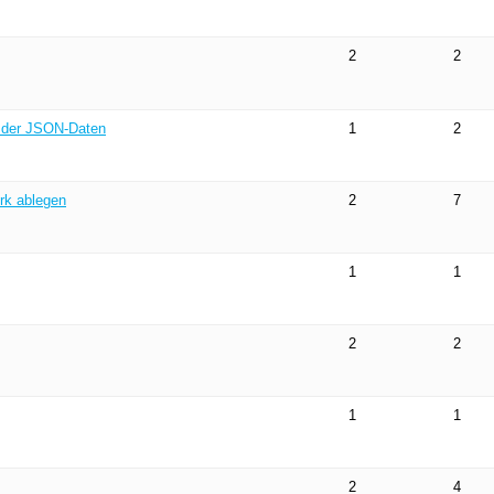
2
2
 der JSON-Daten
1
2
rk ablegen
2
7
1
1
2
2
1
1
2
4