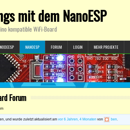
ings mit dem NanoESP
ino kompatible WiFi-Board
NODEESP
NANOESP
FORUM
LOGIN
MEHR PROJEKTE
ard Forum
um
n, und wurde zuletzt aktualisiert am
vor 6 Jahren, 4 Monaten
von
ben
.