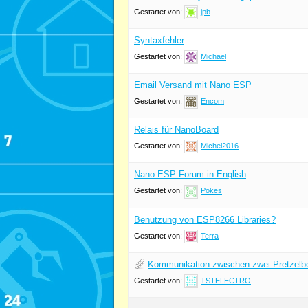
Gestartet von:
jpb
Syntaxfehler
Gestartet von:
Michael
Email Versand mit Nano ESP
Gestartet von:
Encom
Relais für NanoBoard
Gestartet von:
Michel2016
Nano ESP Forum in English
Gestartet von:
Pokes
Benutzung von ESP8266 Libraries?
Gestartet von:
Terra
Kommunikation zwischen zwei Pretzelboa
Gestartet von:
TSTELECTRO