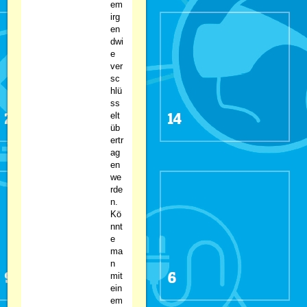
em
irg
en
dwi
e
ver
sc
hlü
ss
elt
üb
ertr
ag
en
we
rde
n.
Kö
nnt
e
ma
n
mit
ein
em