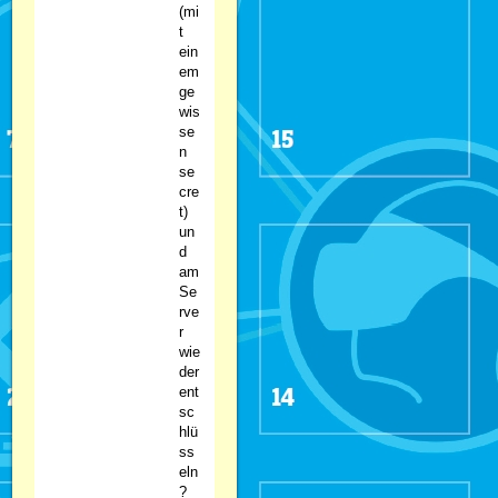
(mi
t
ein
em
ge
wis
se
n
se
cre
t)
un
d
am
Se
rve
r
wie
der
ent
sc
hlü
ss
eln
?