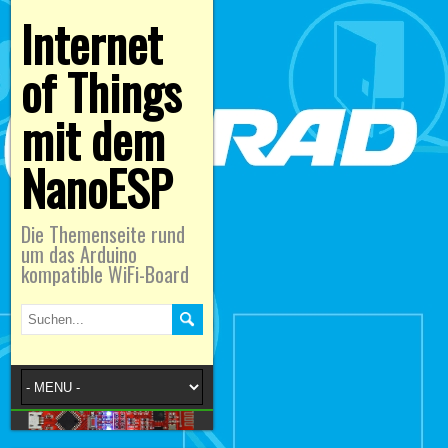
Internet
of Things
mit dem
NanoESP
Die Themenseite rund
um das Arduino
kompatible WiFi-Board