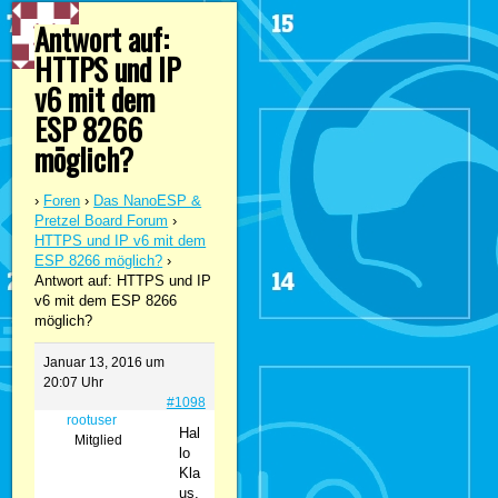
Antwort auf:
HTTPS und IP
v6 mit dem
ESP 8266
möglich?
›
Foren
›
Das NanoESP &
Pretzel Board Forum
›
HTTPS und IP v6 mit dem
ESP 8266 möglich?
›
Antwort auf: HTTPS und IP
v6 mit dem ESP 8266
möglich?
Januar 13, 2016 um
20:07 Uhr
#1098
rootuser
Hal
Mitglied
lo
Kla
us,