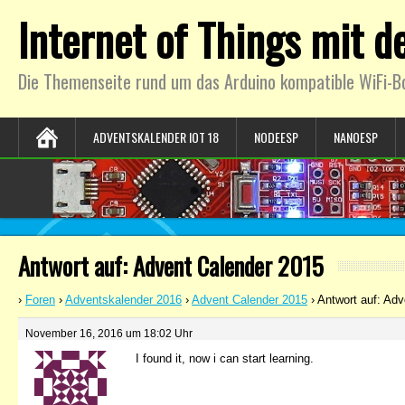
Internet of Things mit 
Die Themenseite rund um das Arduino kompatible WiFi-B
ADVENTSKALENDER IOT 18
NODEESP
NANOESP
Antwort auf: Advent Calender 2015
›
Foren
›
Adventskalender 2016
›
Advent Calender 2015
›
Antwort auf: Ad
November 16, 2016 um 18:02 Uhr
I found it, now i can start learning.