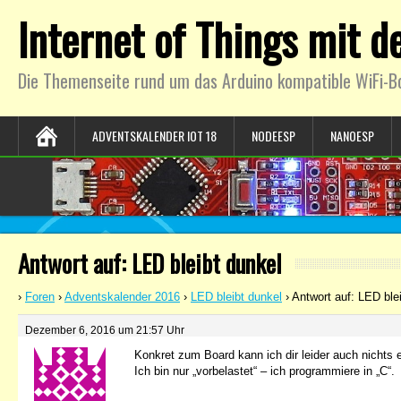
Internet of Things mit 
Die Themenseite rund um das Arduino kompatible WiFi-B
ADVENTSKALENDER IOT 18
NODEESP
NANOESP
Antwort auf: LED bleibt dunkel
›
Foren
›
Adventskalender 2016
›
LED bleibt dunkel
›
Antwort auf: LED ble
Dezember 6, 2016 um 21:57 Uhr
Konkret zum Board kann ich dir leider auch nichts 
Ich bin nur „vorbelastet“ – ich programmiere in „C“.