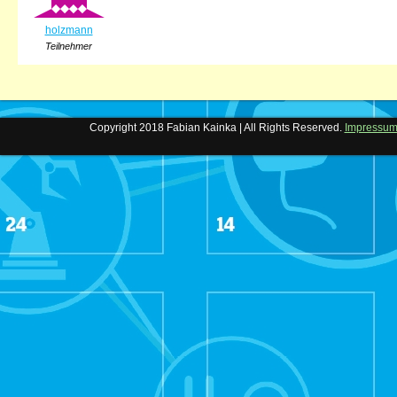
holzmann
Teilnehmer
Copyright 2018 Fabian Kainka | All Rights Reserved.
Impressu