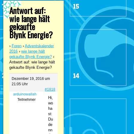
Antwort auf:
wie lange hält
gekaufte
Blynk Energie?
›
Foren
›
Adventskalender
2016
›
wie lange hält
gekaufte Blynk Energie?
›
Antwort auf: wie lange hält
gekaufte Blynk Energie?
Dezember 19, 2016 um
21:05 Uhr
#1818
arduinowallah
Hi,
Teilnehmer
wo
ha
st
Du
de
nn