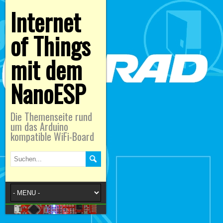
Internet
of Things
mit dem
NanoESP
Die Themenseite rund
um das Arduino
kompatible WiFi-Board