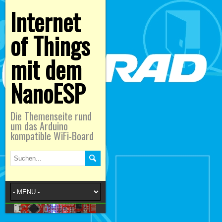
Internet
of Things
mit dem
NanoESP
Die Themenseite rund
um das Arduino
kompatible WiFi-Board