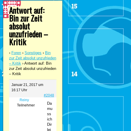
Antwort auf:
Bin zur Zeit
absolut
unzufrieden –
Kritik
›
Foren
›
Sonstiges
›
Bin
zur Zeit absolut unzufrieden
– Kritik
›
Antwort auf: Bin
zur Zeit absolut unzufrieden
– Kritik
Januar 21, 2017 um
16:17 Uhr
#2048
Reiny
Da
Teilnehmer
mu
ss
ich
Dir
lei