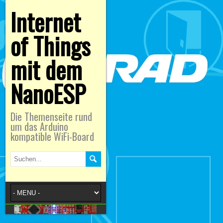
Internet
of Things
mit dem
NanoESP
Die Themenseite rund
um das Arduino
kompatible WiFi-Board