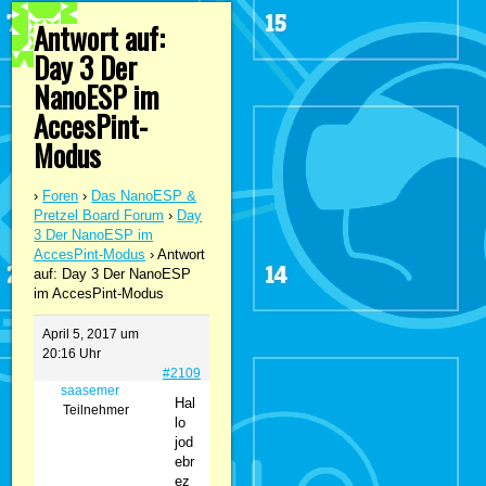
Antwort auf:
Day 3 Der
NanoESP im
AccesPint-
Modus
›
Foren
›
Das NanoESP &
Pretzel Board Forum
›
Day
3 Der NanoESP im
AccesPint-Modus
›
Antwort
auf: Day 3 Der NanoESP
im AccesPint-Modus
April 5, 2017 um
20:16 Uhr
#2109
saasemer
Hal
Teilnehmer
lo
jod
ebr
ez