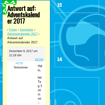
Antwort auf:
Adventskalend
er 2017
›
Foren
›
Sonstiges
›
Adventskalender 2017
›
Antwort auf:
Adventskalender 2017
Dezember 9, 2017 um
11:18 Uhr
#2164
HC05
Hal
Teilnehmer
lo,
bei
Ta
g 3
sti
m
mt
–