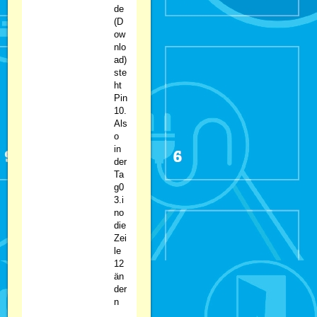
de
(D
ow
nlo
ad)
ste
ht
Pin
10.
Als
o
in
der
Ta
g0
3.i
no
die
Zei
le
12
än
der
n