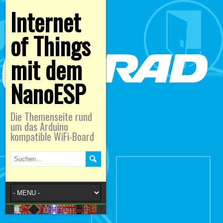
Internet
of Things
mit dem
NanoESP
Die Themenseite rund
um das Arduino
kompatible WiFi-Board