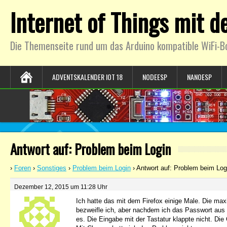
Internet of Things mit 
Die Themenseite rund um das Arduino kompatible WiFi-B
ADVENTSKALENDER IOT 18
NODEESP
NANOESP
Antwort auf: Problem beim Login
›
Foren
›
Sonstiges
›
Problem beim Login
›
Antwort auf: Problem beim Log
Dezember 12, 2015 um 11:28 Uhr
Ich hatte das mit dem Firefox einige Male. Die max
bezweifle ich, aber nachdem ich das Passwort aus 
es. Die Eingabe mit der Tastatur klappte nicht. D