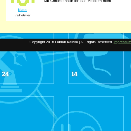
Mit Chrome hatte ich das Problem nicht.
Klaus
Teilnehmer
Copyright 2018 Fabian Kainka | All Rights Reserved.
Impressu