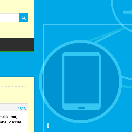
#823
ewirkt hat,
tte, klappte