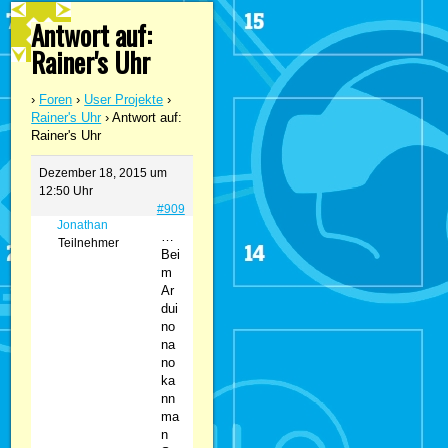
Antwort auf:
Rainer's Uhr
›
Foren
›
User Projekte
›
Rainer's Uhr
›
Antwort auf:
Rainer's Uhr
Dezember 18, 2015 um
12:50 Uhr
#909
Jonathan
…
Teilnehmer
Bei
m
Ar
dui
no
na
no
ka
nn
ma
n