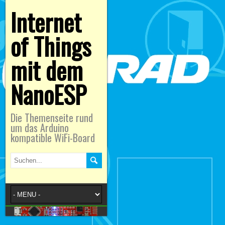
Internet
of Things
mit dem
NanoESP
Die Themenseite rund
um das Arduino
kompatible WiFi-Board