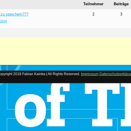
Teilnehmer
Beiträge
 zu speichern???
2
3
 2016
pyright 2018 Fabian Kainka | All Rights Reserved.
Impressum
Datenschutzerkläru