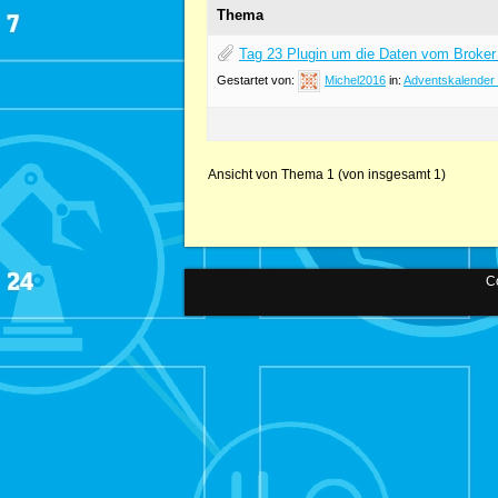
Thema
Tag 23 Plugin um die Daten vom Broker
Gestartet von:
Michel2016
in:
Adventskalender
Ansicht von Thema 1 (von insgesamt 1)
Co