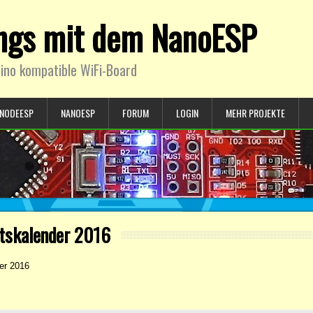
ings mit dem NanoESP
ino kompatible WiFi-Board
NODEESP
NANOESP
FORUM
LOGIN
MEHR PROJEKTE
tskalender 2016
er 2016