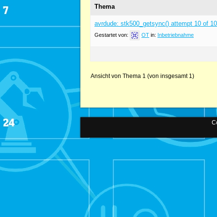
Thema
avrdude: stk500_getsync() attempt 10 of 10
Gestartet von:
OT
in:
Inbetriebnahme
Ansicht von Thema 1 (von insgesamt 1)
Co