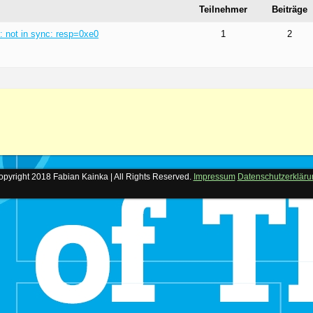
Teilnehmer
Beiträge
: not in sync: resp=0xe0
1
2
pyright 2018 Fabian Kainka | All Rights Reserved.
Impressum
Datenschutzerkläru