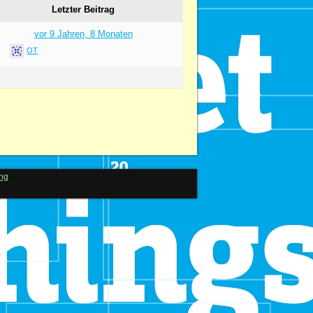
Letzter Beitrag
vor 9 Jahren, 8 Monaten
OT
ng