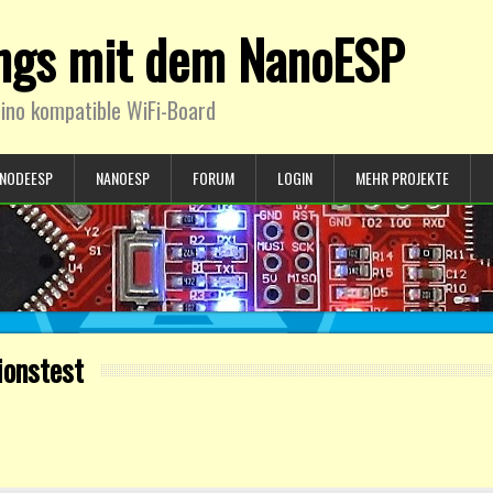
ings mit dem NanoESP
ino kompatible WiFi-Board
NODEESP
NANOESP
FORUM
LOGIN
MEHR PROJEKTE
ionstest