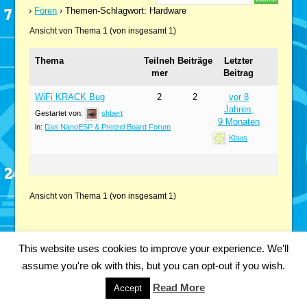
›
Foren
›
Themen-Schlagwort: Hardware
Ansicht von Thema 1 (von insgesamt 1)
Thema
Teilneh
Beiträge
Letzter
mer
Beitrag
WiFi KRACK Bug
2
2
vor 8
Jahren,
Gestartet von:
shbert
9 Monaten
in:
Das NanoESP & Pretzel Board Forum
Klaus
Ansicht von Thema 1 (von insgesamt 1)
This website uses cookies to improve your experience. We'll
Copyright 2018 Fabian Kainka | All Rights Reserved.
Impressum
assume you're ok with this, but you can opt-out if you wish.
Datenschutzerklärung
Read More
Accept