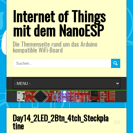
Internet of Things
mit dem NanoESP
Die Themenseite rund um das Arduino
kompatible WiFi-Board
Day14_2LED_2Btn_4tch_Steckpla
tine