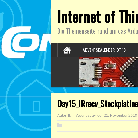
Internet of Th
Die Themenseite rund um das Ardu
ADVENTSKALENDER IOT 18
Day15_IRrecv_Steckplatine
Autor:
fk
Wednesday, der 21. November 2018