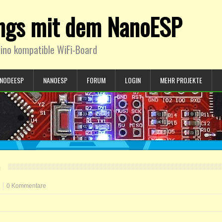
ings mit dem NanoESP
ino kompatible WiFi-Board
NODEESP
NANOESP
FORUM
LOGIN
MEHR PROJEKTE
0 Kommentare