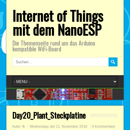
Internet of Things
mit dem NanoESP
Die Themenseite rund um das Arduino
kompatible WiFi-Board
Day20_Plant_Steckplatine
Autor:
fk
Wednesday, der 21. November 2018
0 Kommentare