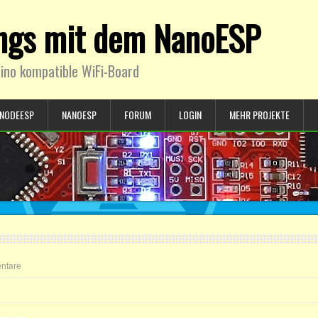
ings mit dem NanoESP
ino kompatible WiFi-Board
NODEESP
NANOESP
FORUM
LOGIN
MEHR PROJEKTE
ntare