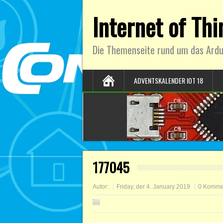
Internet of Th
Die Themenseite rund um das Ardu
ADVENTSKALENDER IOT 18
177045
Autor:
Friday, der 4. January 2019
0 Komme