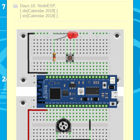
Days-18
,
NodeESP
,
[:de]Calendar 2018[:]
[:en]Calendar 2018[:]