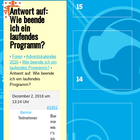
Antwort auf:
Wie beende
ich ein
laufendes
Programm?
›
Foren
›
Adventskalender
2016
›
Wie beende ich ein
laufendes Programm?
›
Antwort auf: Wie beende
ich ein laufendes
Programm?
Dezember 2, 2016 um
13:24 Uhr
#1661
Benne
Bei
Teilnehmer
mir
wa
r’s
so,