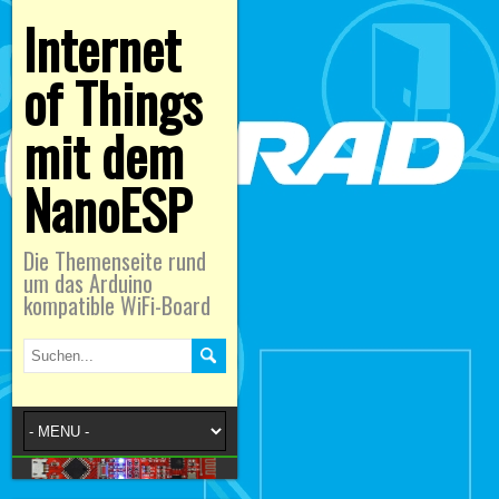
Internet
of Things
mit dem
NanoESP
Die Themenseite rund
um das Arduino
kompatible WiFi-Board