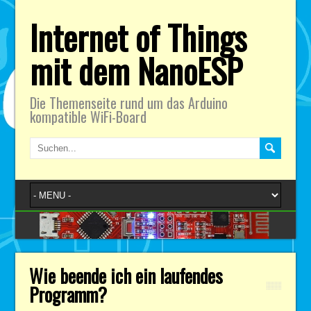
Internet of Things
mit dem NanoESP
Die Themenseite rund um das Arduino
kompatible WiFi-Board
Wie beende ich ein laufendes
Programm?