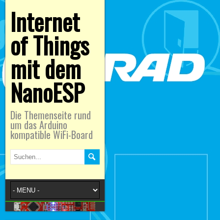
Internet
of Things
mit dem
NanoESP
Die Themenseite rund
um das Arduino
kompatible WiFi-Board