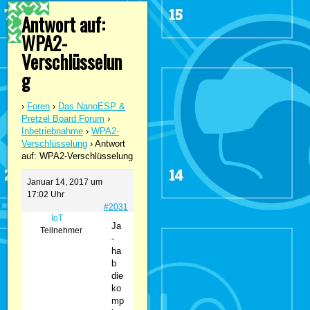
Antwort auf:
WPA2-
Verschlüsselun
g
›
Foren
›
Das NanoESP &
Pretzel Board Forum
›
Inbetriebnahme
›
WPA2-
Verschlüsselung
›
Antwort
auf: WPA2-Verschlüsselung
Januar 14, 2017 um
17:02 Uhr
#2031
IoT
Ja
Teilnehmer
-
ha
b
die
ko
mp