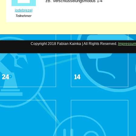
zB. Verschlüsselungsmodus 1-4
jodebrezel
Teilnehmer
Copyright 2018 Fabian Kainka | All Rights Reserved.
Impressu