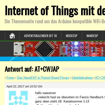
Internet of Things mit 
Die Themenseite rund um das Arduino kompatible WiFi-B
ADVENTSKALENDER IOT 18
NODEESP
NANOESP
Antwort auf: AT+CWJAP
›
Foren
›
Das NanoESP & Pretzel Board Forum
›
Inbetriebnahme
›
AT+C
April 22, 2017 um 10:52 Uhr
hallo saasemer
…vieleicht hast es übesehen im Fanzis Handbuch 
ganz oben steht zB. Kanalnummer 1-13