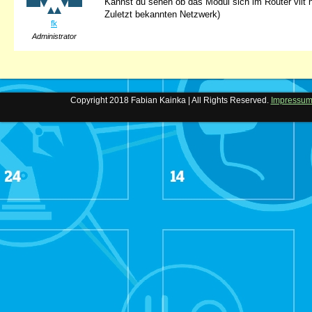
Kannst du sehen ob das Modul sich im Router vllt
Zuletzt bekannten Netzwerk)
fk
Administrator
Copyright 2018 Fabian Kainka | All Rights Reserved.
Impressu