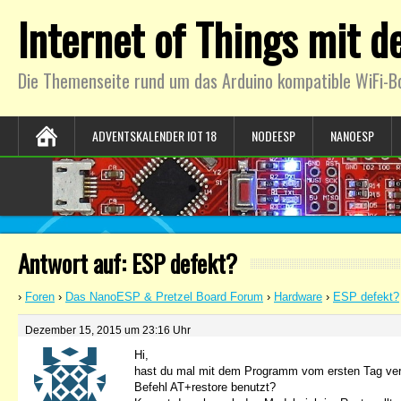
Internet of Things mit 
Die Themenseite rund um das Arduino kompatible WiFi-B
ADVENTSKALENDER IOT 18
NODEESP
NANOESP
Antwort auf: ESP defekt?
›
Foren
›
Das NanoESP & Pretzel Board Forum
›
Hardware
›
ESP defekt?
Dezember 15, 2015 um 23:16 Uhr
Hi,
hast du mal mit dem Programm vom ersten Tag ver
Befehl AT+restore benutzt?