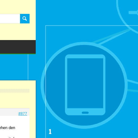
#877
ehen den