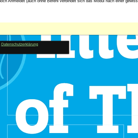
 noch Anmeldet (auch ohne Befehl verbindet sich das Modul nach einer gewis
m
Datenschutzerklärung