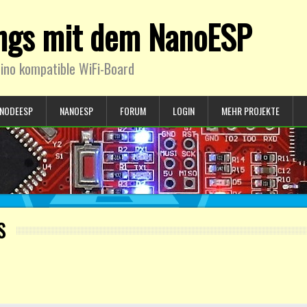
ings mit dem NanoESP
ino kompatible WiFi-Board
NODEESP
NANOESP
FORUM
LOGIN
MEHR PROJEKTE
S