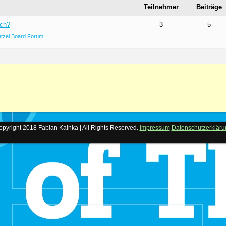
Teilnehmer
Beiträge
ich?
3
5
tzel Board Forum
pyright 2018 Fabian Kainka | All Rights Reserved.
Impressum
Datenschutzerkläru