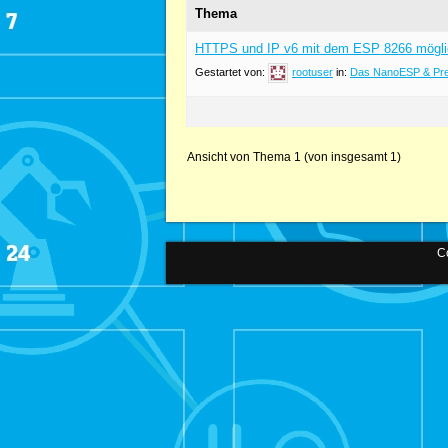
Thema
HTTPS und IP v6 mit dem ESP 8266 mögl
Gestartet von:
rootuser
in:
Das NanoESP & Pre
Ansicht von Thema 1 (von insgesamt 1)
Co