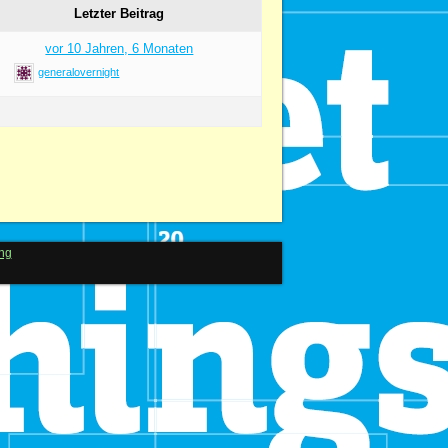
Letzter Beitrag
vor 10 Jahren, 6 Monaten
generalovernight
ng