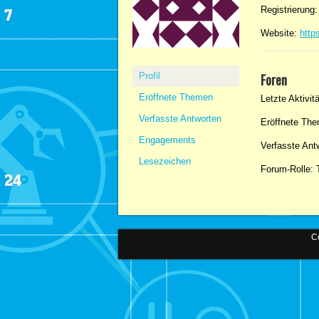
Registrierung
Website:
http
Profil
Foren
Eröffnete Themen
Letzte Aktivit
Verfasste Antworten
Eröffnete The
Engagements
Verfasste Ant
Lesezeichen
Forum-Rolle: 
Co