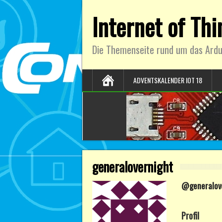
Internet of Th
Die Themenseite rund um das Ardu
ADVENTSKALENDER IOT 18
generalovernight
@generalov
Profil