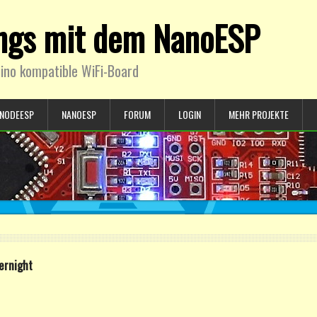
ings mit dem NanoESP
ino kompatible WiFi-Board
NODEESP
NANOESP
FORUM
LOGIN
MEHR PROJEKTE
ernight