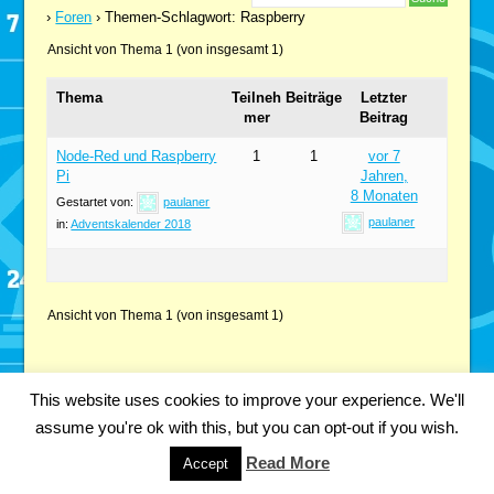
›
Foren
›
Themen-Schlagwort: Raspberry
Ansicht von Thema 1 (von insgesamt 1)
Thema
Teilneh
Beiträge
Letzter
mer
Beitrag
Node-Red und Raspberry
1
1
vor 7
Pi
Jahren,
8 Monaten
Gestartet von:
paulaner
paulaner
in:
Adventskalender 2018
Ansicht von Thema 1 (von insgesamt 1)
This website uses cookies to improve your experience. We'll
Copyright 2018 Fabian Kainka | All Rights Reserved.
Impressum
assume you're ok with this, but you can opt-out if you wish.
Datenschutzerklärung
Read More
Accept