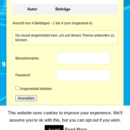
Autor
Beiträge
Ansicht von 4 Beiträgen - 1 bis 4 (von insgesamt 4)
Du musst angemeldet sein, um auf dieses Thema antworten zu
können.
Benutzername:
Passwort:
Angemeldet bleiben
Anmelden
This website uses cookies to improve your experience. We'll
assume you're ok with this, but you can opt-out if you wish.
Copyright 2018 Fabian Kainka | All Rights Reserved.
Impressum
Read More
Accept