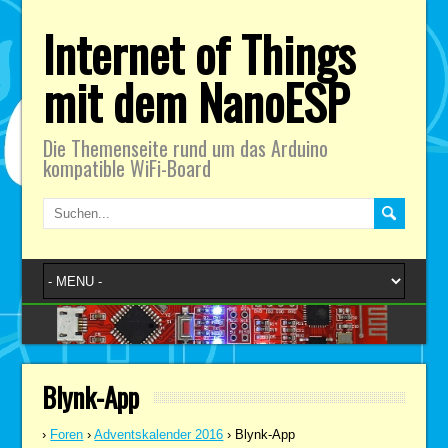
Internet of Things
mit dem NanoESP
Die Themenseite rund um das Arduino
kompatible WiFi-Board
Blynk-App
›
Foren
›
Adventskalender 2016
›
Blynk-App