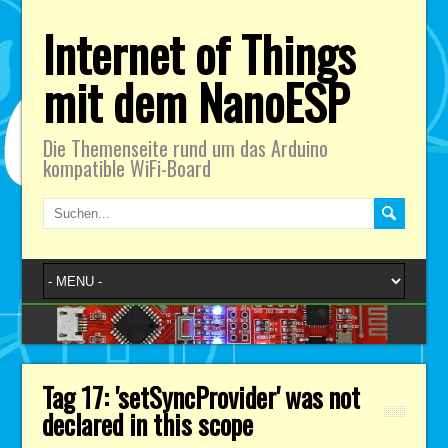
Internet of Things
mit dem NanoESP
Die Themenseite rund um das Arduino
kompatible WiFi-Board
Tag 17: 'setSyncProvider' was not
declared in this scope