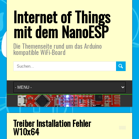
Internet of Things
mit dem NanoESP
Die Themenseite rund um das Arduino
kompatible WiFi-Board
Treiber Installation Fehler
W10x64