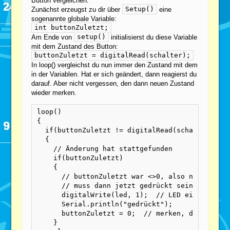
Button vergleichen.
Setup()
Zunächst erzeugst zu dir über
eine
sogenannte globale Variable:
int buttonZuletzt;
setup()
Am Ende von
initialisierst du diese Variable
mit dem Zustand des Button:
buttonZuletzt = digitalRead(schalter);
In loop() vergleichst du nun immer den Zustand mit dem
in der Variablen. Hat er sich geändert, dann reagierst du
darauf. Aber nicht vergessen, den dann neuen Zustand
wieder merken.
loop()

{

  if(buttonZuletzt != digitalRead(schalter))

  {

    // Änderung hat stattgefunden

    if(buttonZuletzt)

    {

      // buttonZuletzt war <>0, also nicht gedr
      // muss dann jetzt gedrückt sein

      digitalWrite(led, 1);  // LED ein

      Serial.println("gedrückt");

      buttonZuletzt = 0;  // merken, dass jetzt
    }
