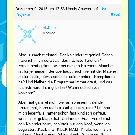
Dezember 9, 2015 um 17:53 Uhr
als Antwort auf:
User
Projekte
#752
McElch
Mitglied
Also, zunächst einmal: Der Kalender ist genial! Selten
habe ich mich derart auf das nächste Türchen /
Experiment gefreut, wie bei diesem Kalender. Manches
ist für jemanden, der überhaupt noch nie mit der Materie
zu tun hatte, etwas schlecht dokumentiert. Kompilieren,
hä? Und bleiben die Programme immer drauf, und das
nächste wird dazu geladen? Wohin soll ich was
kopieren?
Aber mal ganz ehrlich, wer an so einem Kalender
Freude hat, kann auch bissel googeln, oder? Ich hab
mich jedenfalls immer schon fast kindisch gefreut,
wenn alles geklappt hat. Und meine Frau, von der ich
den Kalender habe, schüttelt nur den Kopf, wenn ich
begeistert „Kuck mal, KUCK MAL!!!!“ rufe, wenn sich
auf dem Monitor paar Zahlen durch Drehen am Poti