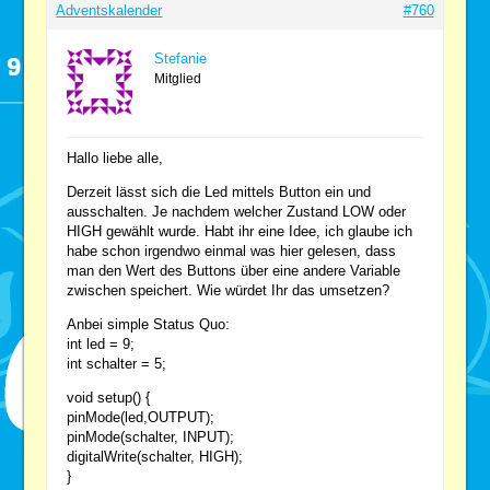
Adventskalender
#760
Stefanie
Mitglied
Hallo liebe alle,
Derzeit lässt sich die Led mittels Button ein und
ausschalten. Je nachdem welcher Zustand LOW oder
HIGH gewählt wurde. Habt ihr eine Idee, ich glaube ich
habe schon irgendwo einmal was hier gelesen, dass
man den Wert des Buttons über eine andere Variable
zwischen speichert. Wie würdet Ihr das umsetzen?
Anbei simple Status Quo:
int led = 9;
int schalter = 5;
void setup() {
pinMode(led,OUTPUT);
pinMode(schalter, INPUT);
digitalWrite(schalter, HIGH);
}