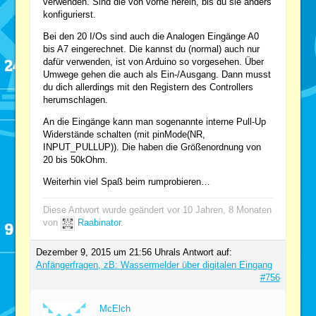
verwenden. Sind die von vorne herein, bis du sie anders
konfigurierst.
Bei den 20 I/Os sind auch die Analogen Eingänge A0
bis A7 eingerechnet. Die kannst du (normal) auch nur
dafür verwenden, ist von Arduino so vorgesehen. Über
Umwege gehen die auch als Ein-/Ausgang. Dann musst
du dich allerdings mit den Registern des Controllers
herumschlagen.
An die Eingänge kann man sogenannte interne Pull-Up
Widerstände schalten (mit pinMode(NR,
INPUT_PULLUP)). Die haben die Größenordnung von
20 bis 50kOhm.
Weiterhin viel Spaß beim rumprobieren…
Diese Antwort wurde geändert vor 10 Jahren, 8 Monaten
von
Raabinator
.
Dezember 9, 2015 um 21:56 Uhr
als Antwort auf:
Anfängerfragen, zB: Wassermelder über digitalen Eingang
#756
McElch