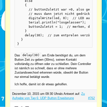
    else

    {

      // buttonZuletzt war =0, also gedrückt (l
      // muss dann jetzt nicht gedrückt sein

      digitalWrite(led, 0);  // LED aus

      Serial.println("losgelassen");

      buttonZuletzt = 1;  // merken, dass nicht
    }

    delay(30);  // zum entprelen verzögern (ein
  }

}
delay(30)
Das
am Ende benötigst du, um dem
Button Zeit zu geben (30ms), seinen Kontakt
vollständig zu öffnen oder zu schließen. Dein Controller
ist nämlich so schnell, dass er ohne mehrere
Zustandswechsel erkennen würde, obwohl der Button
nur einmal betätigt wurde.
Ich hoffe, damit ist dir etwas geholfen.
Dezember 10, 2015 um 09:30 Uhr
als Antwort auf:
Zu
Aufgabe von Tag 6: UDP Button Erweiterung
#762