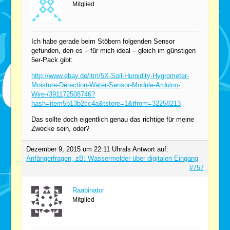
Mitglied
Ich habe gerade beim Stöbern folgenden Sensor
gefunden, den es – für mich ideal – gleich im günstigen
5er-Pack gibt:
http://www.ebay.de/itm/5X-Soil-Humidity-Hygrometer-
Moisture-Detection-Water-Sensor-Module-Arduino-
Wire-/391172508746?
hash=item5b13b2cc4a&tstore=1&tfrom=32258213
Das sollte doch eigentlich genau das richtige für meine
Zwecke sein, oder?
Dezember 9, 2015 um 22:11 Uhr
als Antwort auf:
Anfängerfragen, zB: Wassermelder über digitalen Eingang
#757
Raabinator
Mitglied