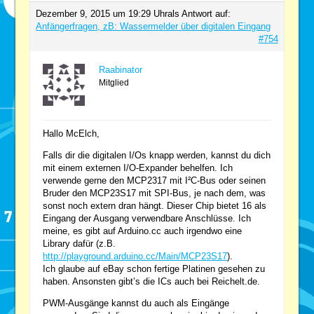
Dezember 9, 2015 um 19:29 Uhr
als Antwort auf:
Anfängerfragen, zB: Wassermelder über digitalen Eingang
#754
Raabinator
Mitglied
Hallo McElch,
Falls dir die digitalen I/Os knapp werden, kannst du dich
mit einem externen I/O-Expander behelfen. Ich
verwende gerne den MCP2317 mit I²C-Bus oder seinen
Bruder den MCP23S17 mit SPI-Bus, je nach dem, was
sonst noch extern dran hängt. Dieser Chip bietet 16 als
Eingang der Ausgang verwendbare Anschlüsse. Ich
meine, es gibt auf Arduino.cc auch irgendwo eine
Library dafür (z.B.
http://playground.arduino.cc/Main/MCP23S17
).
Ich glaube auf eBay schon fertige Platinen gesehen zu
haben. Ansonsten gibt’s die ICs auch bei Reichelt.de.
PWM-Ausgänge kannst du auch als Eingänge