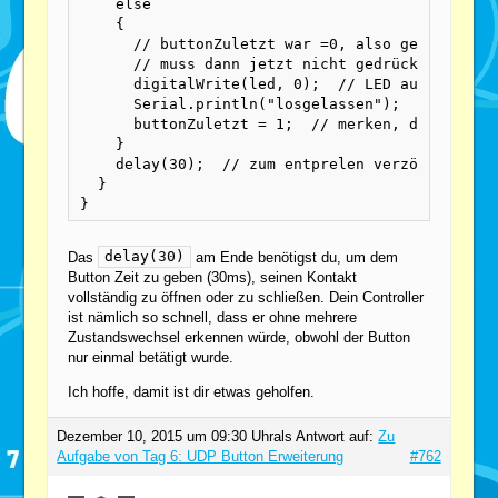
    else

    {

      // buttonZuletzt war =0, also gedrückt (l
      // muss dann jetzt nicht gedrückt sein

      digitalWrite(led, 0);  // LED aus

      Serial.println("losgelassen");

      buttonZuletzt = 1;  // merken, dass nicht
    }

    delay(30);  // zum entprelen verzögern (ein
  }

}
delay(30)
Das
am Ende benötigst du, um dem
Button Zeit zu geben (30ms), seinen Kontakt
vollständig zu öffnen oder zu schließen. Dein Controller
ist nämlich so schnell, dass er ohne mehrere
Zustandswechsel erkennen würde, obwohl der Button
nur einmal betätigt wurde.
Ich hoffe, damit ist dir etwas geholfen.
Dezember 10, 2015 um 09:30 Uhr
als Antwort auf:
Zu
Aufgabe von Tag 6: UDP Button Erweiterung
#762