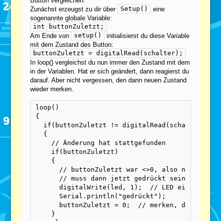
Button vergleichen.
Setup()
Zunächst erzeugst zu dir über
eine
sogenannte globale Variable:
int buttonZuletzt;
setup()
Am Ende von
initialisierst du diese Variable
mit dem Zustand des Button:
buttonZuletzt = digitalRead(schalter);
In loop() vergleichst du nun immer den Zustand mit dem
in der Variablen. Hat er sich geändert, dann reagierst du
darauf. Aber nicht vergessen, den dann neuen Zustand
wieder merken.
loop()

{

  if(buttonZuletzt != digitalRead(schalter))

  {

    // Änderung hat stattgefunden

    if(buttonZuletzt)

    {

      // buttonZuletzt war <>0, also nicht gedr
      // muss dann jetzt gedrückt sein

      digitalWrite(led, 1);  // LED ein

      Serial.println("gedrückt");

      buttonZuletzt = 0;  // merken, dass jetzt
    }
