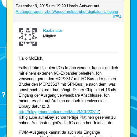
Dezember 9, 2015 um 19:29 Uhr
als Antwort auf:
Anfängerfragen, zB: Wassermelder über digitalen Eingang
#754
Raabinator
Mitglied
Hallo McElch,
Falls dir die digitalen I/Os knapp werden, kannst du dich
mit einem externen I/O-Expander behelfen. Ich
verwende gerne den MCP2317 mit I²C-Bus oder seinen
Bruder den MCP23S17 mit SPI-Bus, je nach dem, was
sonst noch extern dran hängt. Dieser Chip bietet 16 als
Eingang der Ausgang verwendbare Anschlüsse. Ich
meine, es gibt auf Arduino.cc auch irgendwo eine
Library dafür (z.B.
http://playground.arduino.cc/Main/MCP23S17
).
Ich glaube auf eBay schon fertige Platinen gesehen zu
haben. Ansonsten gibt’s die ICs auch bei Reichelt.de.
PWM-Ausgänge kannst du auch als Eingänge