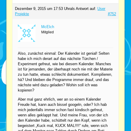
Dezember 9, 2015 um 17:53 Uhr
als Antwort auf:
User
Projekte
#752
McElch
Mitglied
Also, zunächst einmal: Der Kalender ist genial! Selten
habe ich mich derart auf das nächste Türchen /
Experiment gefreut, wie bei diesem Kalender. Manches
ist für jemanden, der überhaupt noch nie mit der Materie
zu tun hatte, etwas schlecht dokumentiert. Kompilieren,
hä? Und bleiben die Programme immer drauf, und das
nächste wird dazu geladen? Wohin soll ich was
kopieren?
Aber mal ganz ehrlich, wer an so einem Kalender
Freude hat, kann auch bissel googeln, oder? Ich hab
mich jedenfalls immer schon fast kindisch gefreut,
wenn alles geklappt hat. Und meine Frau, von der ich
den Kalender habe, schüttelt nur den Kopf, wenn ich
begeistert „Kuck mal, KUCK MAL!!!!“ rufe, wenn sich
auf dem Monitor paar Zahlen durch Drehen am Poti