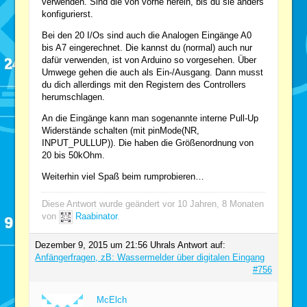
verwenden. Sind die von vorne herein, bis du sie anders
konfigurierst.
Bei den 20 I/Os sind auch die Analogen Eingänge A0
bis A7 eingerechnet. Die kannst du (normal) auch nur
dafür verwenden, ist von Arduino so vorgesehen. Über
Umwege gehen die auch als Ein-/Ausgang. Dann musst
du dich allerdings mit den Registern des Controllers
herumschlagen.
An die Eingänge kann man sogenannte interne Pull-Up
Widerstände schalten (mit pinMode(NR,
INPUT_PULLUP)). Die haben die Größenordnung von
20 bis 50kOhm.
Weiterhin viel Spaß beim rumprobieren…
Diese Antwort wurde geändert vor 10 Jahren, 8 Monaten
von
Raabinator
.
Dezember 9, 2015 um 21:56 Uhr
als Antwort auf:
Anfängerfragen, zB: Wassermelder über digitalen Eingang
#756
McElch