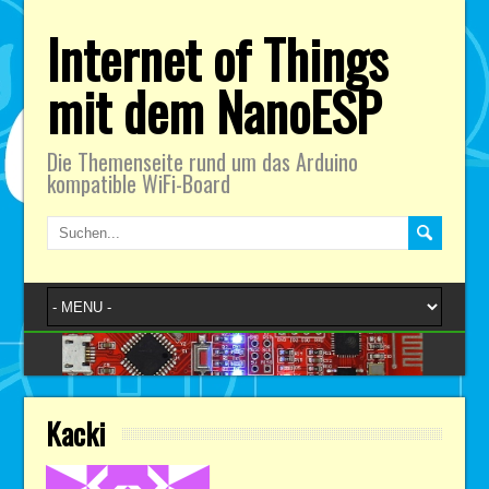
Internet of Things
mit dem NanoESP
Die Themenseite rund um das Arduino
kompatible WiFi-Board
Kacki