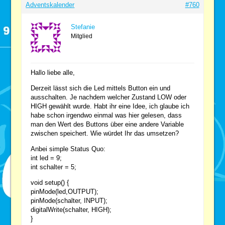
Adventskalender
#760
Stefanie
Mitglied
Hallo liebe alle,
Derzeit lässt sich die Led mittels Button ein und
ausschalten. Je nachdem welcher Zustand LOW oder
HIGH gewählt wurde. Habt ihr eine Idee, ich glaube ich
habe schon irgendwo einmal was hier gelesen, dass
man den Wert des Buttons über eine andere Variable
zwischen speichert. Wie würdet Ihr das umsetzen?
Anbei simple Status Quo:
int led = 9;
int schalter = 5;
void setup() {
pinMode(led,OUTPUT);
pinMode(schalter, INPUT);
digitalWrite(schalter, HIGH);
}