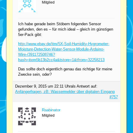
Mitglied
Ich habe gerade beim Stöbern folgenden Sensor
gefunden, den es – für mich ideal – gleich im günstigen
5er-Pack gibt:
http://www.ebay.de/itm/5X-Soil-Humidity-Hygrometer-
Moisture-Detection-Water-Sensor-Module-Arduino-
Wire-/391172508746?
hash=item5b13b2cc4a&tstore=1&tfrom=32258213
Das sollte doch eigentlich genau das richtige für meine
Zwecke sein, oder?
Dezember 9, 2015 um 22:11 Uhr
als Antwort auf:
Anfängerfragen, zB: Wassermelder über digitalen Eingang
#757
Raabinator
Mitglied