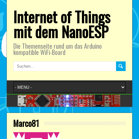
Internet of Things
mit dem NanoESP
Die Themenseite rund um das Arduino
kompatible WiFi-Board
Marco81