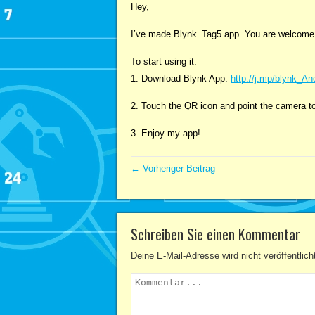
Hey,
I’ve made Blynk_Tag5 app. You are welcome to
To start using it:
1. Download Blynk App:
http://j.mp/blynk_An
2. Touch the QR icon and point the camera to
3. Enjoy my app!
← Vorheriger Beitrag
Schreiben Sie einen Kommentar
Deine E-Mail-Adresse wird nicht veröffentlich