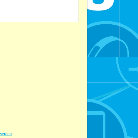
 werden
.