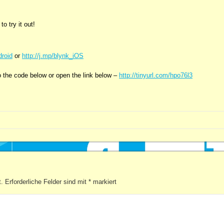
 try it out!
droid
or
http://j.mp/blynk_iOS
 the code below or open the link below –
http://tinyurl.com/hpo76l3
t.
Erforderliche Felder sind mit
*
markiert