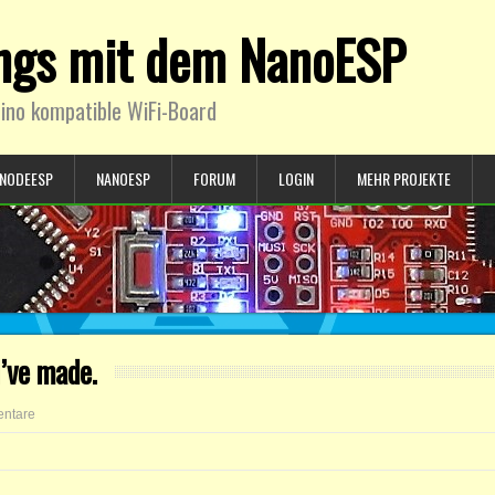
ings mit dem NanoESP
ino kompatible WiFi-Board
NODEESP
NANOESP
FORUM
LOGIN
MEHR PROJEKTE
’ve made.
ntare