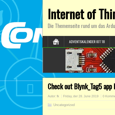
Internet of Th
Die Themenseite rund um das Ardu
ADVENTSKALENDER IOT 18
Check out Blynk_Tag5 app I
Autor:
fk
Friday, der 28. June 2019
0 Komme
Uncategorized