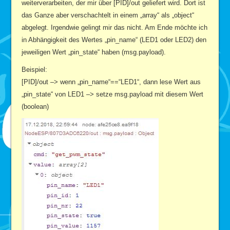
weiterverarbeiten, der mir über [PID]/out geliefert wird. Dort ist
das Ganze aber verschachtelt in einem „array“ als „object“
abgelegt. Irgendwie gelingt mir das nicht. Am Ende möchte ich
in Abhängigkeit des Wertes „pin_name“ (LED1 oder LED2) den
jeweiligen Wert „pin_state“ haben (msg.payload).
Beispiel:
[PID]/out –> wenn „pin_name“==“LED1“, dann lese Wert aus
„pin_state“ von LED1 –> setze msg.payload mit diesem Wert
(boolean)