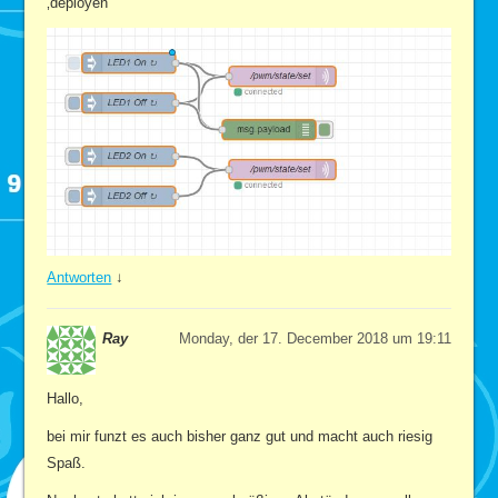
‚deployen‘
Antworten
↓
Ray
Monday, der 17. December 2018 um 19:11
Hallo,
bei mir funzt es auch bisher ganz gut und macht auch riesig
Spaß.