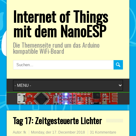
Internet of Things
mit dem NanoESP
Die Themenseite rund um das Arduino
kompatible WiFi-Board
Tag 17: Zeitgesteuerte Lichter
Autor:
fk
Monday, der 17. December 2018
31 Kommentare