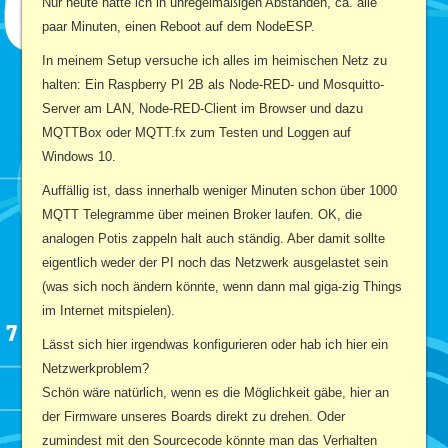
Nur heute hatte ich in unregelmäßigen Abständen, ca. alle
paar Minuten, einen Reboot auf dem NodeESP.
In meinem Setup versuche ich alles im heimischen Netz zu
halten: Ein Raspberry PI 2B als Node-RED- und Mosquitto-
Server am LAN, Node-RED-Client im Browser und dazu
MQTTBox oder MQTT.fx zum Testen und Loggen auf
Windows 10.
Auffällig ist, dass innerhalb weniger Minuten schon über 1000
MQTT Telegramme über meinen Broker laufen. OK, die
analogen Potis zappeln halt auch ständig. Aber damit sollte
eigentlich weder der PI noch das Netzwerk ausgelastet sein
(was sich noch ändern könnte, wenn dann mal giga-zig Things
im Internet mitspielen).
Lässt sich hier irgendwas konfigurieren oder hab ich hier ein
Netzwerkproblem?
Schön wäre natürlich, wenn es die Möglichkeit gäbe, hier an
der Firmware unseres Boards direkt zu drehen. Oder
zumindest mit den Sourcecode könnte man das Verhalten