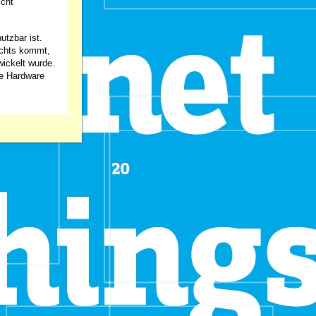
icht
utzbar ist.
ichts kommt,
ickelt wurde.
re Hardware