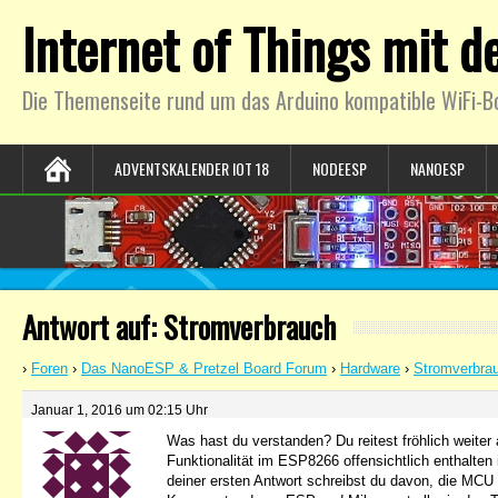
Internet of Things mit 
Die Themenseite rund um das Arduino kompatible WiFi-B
ADVENTSKALENDER IOT 18
NODEESP
NANOESP
Antwort auf: Stromverbrauch
›
Foren
›
Das NanoESP & Pretzel Board Forum
›
Hardware
›
Stromverbra
Januar 1, 2016 um 02:15 Uhr
Was hast du verstanden? Du reitest fröhlich weiter
Funktionalität im ESP8266 offensichtlich enthalten
deiner ersten Antwort schreibst du davon, die MCU 