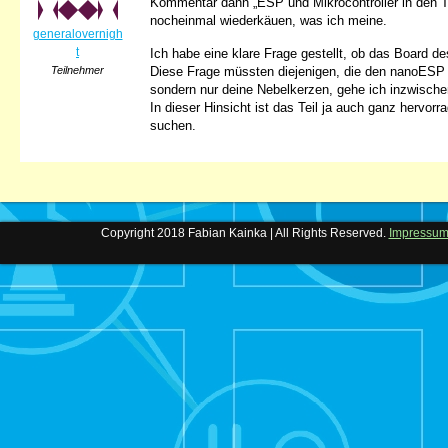
Kommentar dann „ESP und Mikrocontroller in den Ti
nocheinmal wiederkäuen, was ich meine.
generalovernigh
t
Ich habe eine klare Frage gestellt, ob das Board d
Teilnehmer
Diese Frage müssten diejenigen, die den nanoESP 
sondern nur deine Nebelkerzen, gehe ich inzwische
In dieser Hinsicht ist das Teil ja auch ganz herv
suchen.
Copyright 2018 Fabian Kainka | All Rights Reserved.
Impressu