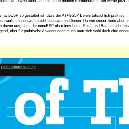
efschlaf“ davon steht auch nichts in meinen Kommentaren. Ich werde jetzt n
es nanoESP so gestaltet ist, dass der AT+GSLP Befehl tatsächlich praktisch n
entworfen haben wohl leicht beantworten können. Da von dieser Seite aber n
n davon aus, dass der nanoESP als reines Lern-, Spiel, und Bastelmodul entw
orragend, aber für praktische Anwendungen muss man sich wohl doch eine ande
m
Datenschutzerklärung