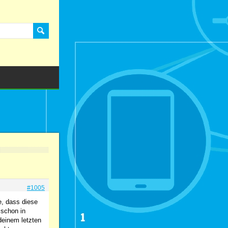
#1005
e, dass diese
 schon in
deinem letzten