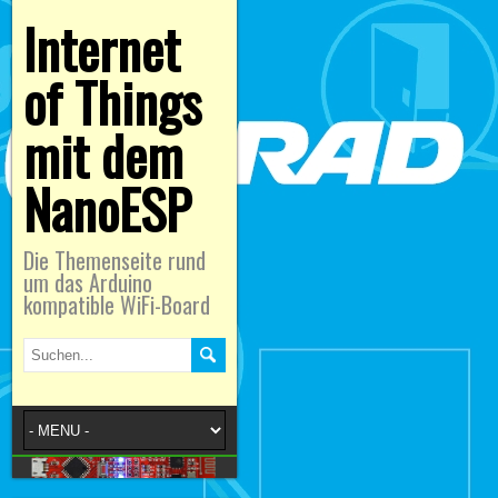
Internet
of Things
mit dem
NanoESP
Die Themenseite rund
um das Arduino
kompatible WiFi-Board