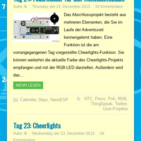
Autor:
fk
Thursday, der 24. December 2015
50 Kommentare
Das Abschlussprojekt besteht aus
mehreren Elementen, die Sie im
Laufe der Adventszeit
kennengelernt haben. Eine
Funktion ist die am
vorrangegangenen Tag vorgestellte Cheerlights-Funktion. Sie
können weiterhin die aktuelle Farbe des Cheerlights-Projekts
empfangen und mit der RGB-LED darstellen. Außerdem wird
das…
MEHR LESEN
NTC
,
Piezo
,
Poti
,
RGB
,
Calendar
,
Days
,
NanoESP
ThingSpeak
,
Twitter
,
User-Projekte
Tag 23: Cheerlights
Autor:
fk
Wednesday, der 23. December 2015
28
Kommentare