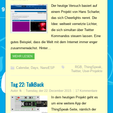
Der heutige Versuch basiert auf
einem Projekt von Hans Scharler,
das sich Cheerlights nennt. Die
Idee: weltweit vernetzte Lichter,
die sich simultan über Twitter
Kommandos steuern lassen. Eine
gutes Beispiel, dass die Welt mit dem Internet immer enger
zusammenwächst. Hinter…
MEHR LESEN
RGB
,
ThingSpeak
,
Calendar
,
Days
,
NanoESP
Twitter
,
User-Projekte
Tag 22: TalkBack
Autor:
fk
Tuesday, der 22. December 2015
17 Kommentare
In dem heutigen Projekt geht es
um eine weitere App der
ThingSpeak-Seite, nämlich der