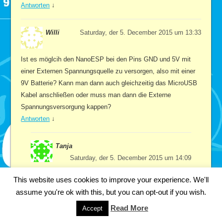
Antworten
↓
Willi
Saturday, der 5. December 2015 um 13:33
Ist es möglcih den NanoESP bei den Pins GND und 5V mit
einer Externen Spannungsquelle zu versorgen, also mit einer
9V Batterie? Kann man dann auch gleichzeitig das MicroUSB
Kabel anschließen oder muss man dann die Externe
Spannungsversorgung kappen?
Antworten
↓
Tanja
Saturday, der 5. December 2015 um 14:09
Wenn du die 9V Batterie und das USB-Kabel
This website uses cookies to improve your experience. We'll
gleichzeitig anschließen würdest, dann verbindest du
assume you're ok with this, but you can opt-out if you wish.
zwei unterschiedliche Potentiale. Du schickst damit 9V
Read More
Accept
auf den USB-Ausgang deines Rechners. Vermutlich ist