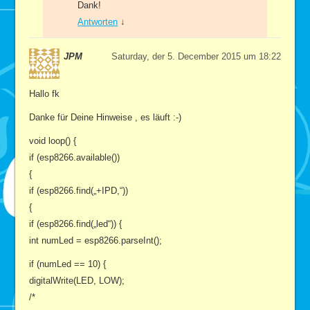
Dank!
Antworten
↓
JPM
Saturday, der 5. December 2015 um 18:22
Hallo fk
Danke für Deine Hinweise , es läuft :-)
void loop() {
if (esp8266.available())
{
if (esp8266.find(„+IPD,“))
{
if (esp8266.find(„led“)) {
int numLed = esp8266.parseInt();
if (numLed == 10) {
digitalWrite(LED, LOW);
/*