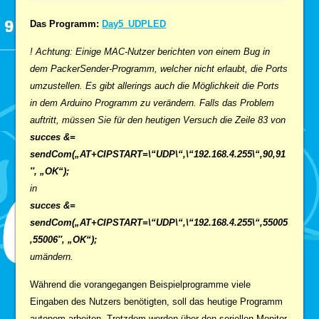
Das Programm:
Day5_UDPLED
! Achtung: Einige MAC-Nutzer berichten von einem Bug in
dem PackerSender-Programm, welcher nicht erlaubt, die Ports
umzustellen. Es gibt allerings auch die Möglichkeit die Ports
in dem Arduino Programm zu verändern. Falls das Problem
auftritt, müssen Sie für den heutigen Versuch die Zeile 83 von
succes &=
sendCom(„AT+CIPSTART=\“UDP\“,\“192.168.4.255\“,90,91
″, „OK“);
in
succes &=
sendCom(„AT+CIPSTART=\“UDP\“,\“192.168.4.255\“,55005
,55006″, „OK“);
umändern.
Während die vorangegangen Beispielprogramme viele
Eingaben des Nutzers benötigten, soll das heutige Programm
autonom arbeiten. Trotzdem werden über den seriellen Monitor