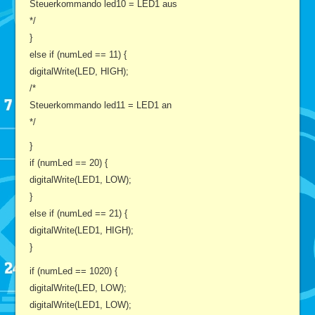
Steuerkommando led10 = LED1 aus
*/
}
else if (numLed == 11) {
digitalWrite(LED, HIGH);
/*
Steuerkommando led11 = LED1 an
*/
}
if (numLed == 20) {
digitalWrite(LED1, LOW);
}
else if (numLed == 21) {
digitalWrite(LED1, HIGH);
}
if (numLed == 1020) {
digitalWrite(LED, LOW);
digitalWrite(LED1, LOW);