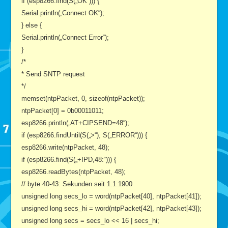
if (esp8266.find(S(„OK“))) {
Serial.println(„Connect OK“);
} else {
Serial.println(„Connect Error“);
}
/*
* Send SNTP request
*/
memset(ntpPacket, 0, sizeof(ntpPacket));
ntpPacket[0] = 0b00011011;
esp8266.println(„AT+CIPSEND=48“);
if (esp8266.findUntil(S(„>“), S(„ERROR“))) {
esp8266.write(ntpPacket, 48);
if (esp8266.find(S(„+IPD,48:“))) {
esp8266.readBytes(ntpPacket, 48);
// byte 40-43: Sekunden seit 1.1.1900
unsigned long secs_lo = word(ntpPacket[40], ntpPacket[41]);
unsigned long secs_hi = word(ntpPacket[42], ntpPacket[43]);
unsigned long secs = secs_lo << 16 | secs_hi;