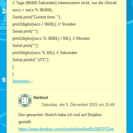
// Tage (86400 Sekunden) interessieren nicht, nur die Uhrzeit
secs = secs % 86400L;
Serial.print("Current time: ");
print2digits(secs / 3600L); // Stunden
Serial.print(":");
print2digits((secs % 3600L) / 60L); // Minuten
Serial.print(":");
print2digits(secs % 60L); // Sekunden
Serial.println(" UTC");
}
}
Antworten
↓
Hartmut
Saturday, der 5. December 2015 um 15:49
Den gesamten Sketch habe ich mal auf Dropbox
gestellt:
https://www.dropbox.com/s/wslwftotw6iwf8s/SNTPClien