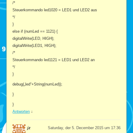
/*
Steuerkommando led1020 = LED1 und LED2 aus
*/
}
else if (numLed == 1121) {
digitalWrite(LED, HIGH);
digitalWrite(LED1, HIGH);
/*
Steuerkommando led1121 = LED1 und LED2 an
*/
}
debug(„led“+String(numLed));
}
}
Antworten
↓
jz
Saturday, der 5. December 2015 um 17:36