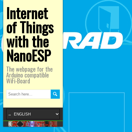
Internet
of Things
with the
NanoESP
The webpage for the
Arduino compatible
WiFi-Board