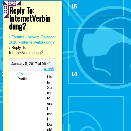
Reply To:
InternetVerbin
dung?
›
Forums
›
Advent Calender
2016
›
InternetVerbindung?
›
Reply To:
InternetVerbindung?
January 5, 2017 at 06:41
#1995
fixrene
Hal
Participant
lo
Su
me
ro,
ers
t
ma
l
Da
nk!