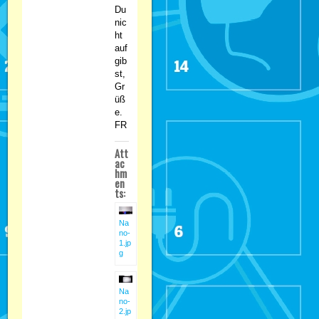
Du
nic
ht
auf
gib
st,
Gr
üß
e.
FR
Att
ac
hm
en
ts:
Na
no-
1.jp
g
Na
no-
2.jp