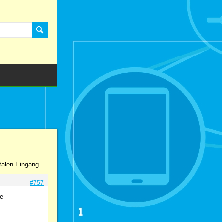
talen Eingang
#757
te