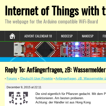
Internet of Things with
The webpage for the Arduino compatible WiFi-Board
ADVENT CALENDAR 18
NODEESP
NANOESP
F
Reply To: Anfängerfragen, zB: Wassermelder
›
Forums
›
(Deutsch) User Projekte
›
Anfängerfragen, zB: Wassermelder üb
December 9, 2015 at 22:11
Die sind eigentlich für Pflanzen gedacht. Mit dem 
funktionieren. Am besten probieren.
Achtung: der Händler ist aus Hong Kong