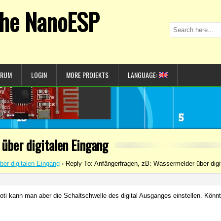
 the NanoESP
ORUM
LOGIN
MORE PROJEKTS
LANGUAGE:
 über digitalen Eingang
er digitalen Eingang
›
Reply To: Anfängerfragen, zB: Wassermelder über digi
Poti kann man aber die Schaltschwelle des digital Ausganges einstellen. Könn