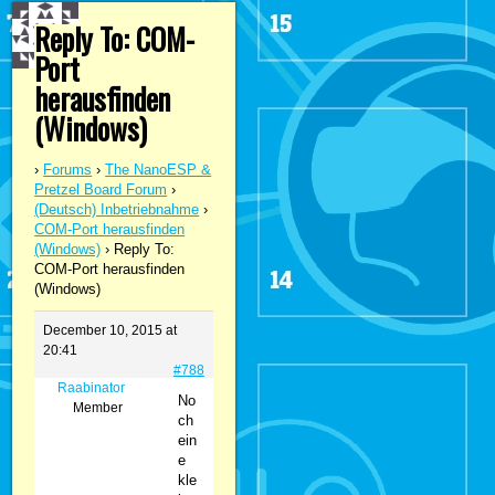
Reply To: COM-
Port
herausfinden
(Windows)
›
Forums
›
The NanoESP &
Pretzel Board Forum
›
(Deutsch) Inbetriebnahme
›
COM-Port herausfinden
(Windows)
›
Reply To:
COM-Port herausfinden
(Windows)
December 10, 2015 at
20:41
#788
Raabinator
No
Member
ch
ein
e
kle