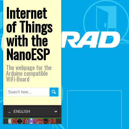
Internet
of Things
with the
NanoESP
The webpage for the
Arduino compatible
WiFi-Board