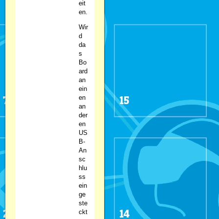
eit
en.
Wir
d
da
s
Bo
ard
an
ein
en
an
der
en
US
B-
An
sc
hlu
ss
ein
ge
ste
ckt