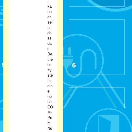
,
ka
nn
es
sei
n,
da
ss
da
s
Be
trie
bs
sy
ste
m
ein
e
ne
ue
CO
M-
Po
rt
Nu