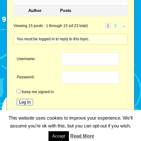
Author
Posts
Viewing 15 posts - 1 through 15 (of 23 total)
1
2
→
You must be logged in to reply to this topic.
Username:
Password:
Keep me signed in
Log In
This website uses cookies to improve your experience. We'll
assume you're ok with this, but you can opt-out if you wish.
Copyright 2018 Fabian Kainka | All Rights Reserved.
Impressum
Read More
Accept