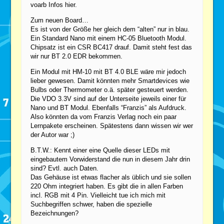
voarb Infos hier.
Zum neuen Board…
Es ist von der Größe her gleich dem “alten” nur in blau.
Ein Standard Nano mit einem HC-05 Bluetooth Modul.
Chipsatz ist ein CSR BC417 drauf. Damit steht fest das
wir nur BT 2.0 EDR bekommen.
Ein Modul mit HM-10 mit BT 4.0 BLE wäre mir jedoch
lieber gewesen. Damit könnten mehr Smartdevices wie
Bulbs oder Thermometer o.ä. später gesteuert werden.
Die VDO 3.3V sind auf der Unterseite jeweils einer für
Nano und BT Modul. Ebenfalls “Franzis” als Aufdruck.
Also könnten da vom Franzis Verlag noch ein paar
Lernpakete erscheinen. Spätestens dann wissen wir wer
der Autor war ;)
B.T.W.: Kennt einer eine Quelle dieser LEDs mit
eingebautem Vorwiderstand die nun in diesem Jahr drin
sind? Evtl. auch Daten.
Das Gehäuse ist etwas flacher als üblich und sie sollen
220 Ohm integriert haben. Es gibt die in allen Farben
incl. RGB mit 4 Pin. Vielleicht tue ich mich mit
Suchbegriffen schwer, haben die spezielle
Bezeichnungen?