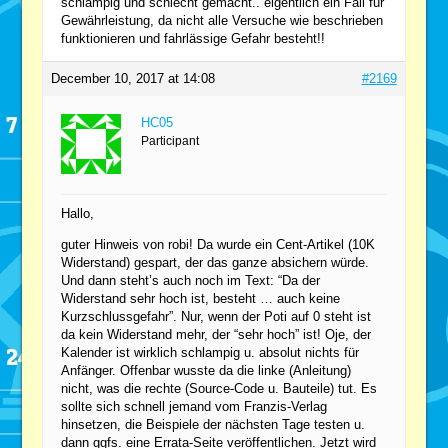
schlampig und schlecht gemacht.. eigentlich ein Fall für
Gewährleistung, da nicht alle Versuche wie beschrieben
funktionieren und fahrlässige Gefahr besteht!!
December 10, 2017 at 14:08
#2169
HC05
Participant
Hallo,
guter Hinweis von robi! Da wurde ein Cent-Artikel (10K
Widerstand) gespart, der das ganze absichern würde.
Und dann steht’s auch noch im Text: “Da der
Widerstand sehr hoch ist, besteht … auch keine
Kurzschlussgefahr”. Nur, wenn der Poti auf 0 steht ist
da kein Widerstand mehr, der “sehr hoch” ist! Oje, der
Kalender ist wirklich schlampig u. absolut nichts für
Anfänger. Offenbar wusste da die linke (Anleitung)
nicht, was die rechte (Source-Code u. Bauteile) tut. Es
sollte sich schnell jemand vom Franzis-Verlag
hinsetzen, die Beispiele der nächsten Tage testen u.
dann ggfs. eine Errata-Seite veröffentlichen. Jetzt wird