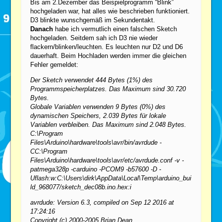
Bis am 2.Dezember das Beispielprogramm “Blink”
hochgeladen war, hat alles wie beschrieben funktioniert.
D3 blinkte wunschgemäß im Sekundentakt.
Danach
habe ich vermutlich einen falschen Sketch
hochgeladen. Seitdem sah ich D3 nie wieder
flackern/blinken/leuchten. Es leuchten nur D2 und D6
dauerhaft. Beim Hochladen werden immer die gleichen
Fehler gemeldet:
Der Sketch verwendet 444 Bytes (1%) des
Programmspeicherplatzes. Das Maximum sind 30.720
Bytes.
Globale Variablen verwenden 9 Bytes (0%) des
dynamischen Speichers, 2.039 Bytes für lokale
Variablen verbleiben. Das Maximum sind 2.048 Bytes.
C:\Program
Files\Arduino\hardware\tools\avr/bin/avrdude -
CC:\Program
Files\Arduino\hardware\tools\avr/etc/avrdude.conf -v -
patmega328p -carduino -PCOM9 -b57600 -D -
Uflash:w:C:\Users\dirk\AppData\Local\Temp\arduino_bui
ld_968077/sketch_dec08b.ino.hex:i
avrdude: Version 6.3, compiled on Sep 12 2016 at
17:24:16
Copyright (c) 2000-2005 Brian Dean,