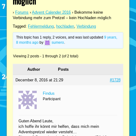
möglich
›
Forums
›
Advent Calender 2016
›
Bekomme keine
Verbindung mehr zum Pretzel – kein Hochladen möglich
Tagged:
Fehlermeldung
,
hochladen
,
Verbindung
This topic has 1 reply, 2 voices, and was last updated
9 years,
8 months ago
by
sumero
.
Viewing 2 posts - 1 through 2 (of 2 total)
Author
Posts
December 8, 2016 at 21:29
#1728
Findus
Participant
Guten Abend Leute,
ich hoffe ihr könnt mir helfen, dass mich mein
Adventspretzel wieder versteht…