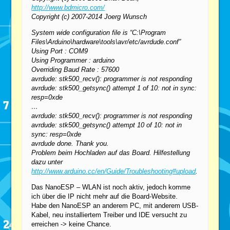
http://www.bdmicro.com/
Copyright (c) 2007-2014 Joerg Wunsch
System wide configuration file is “C:\Program
Files\Arduino\hardware\tools\avr/etc/avrdude.conf”
Using Port : COM9
Using Programmer : arduino
Overriding Baud Rate : 57600
avrdude: stk500_recv(): programmer is not responding
avrdude: stk500_getsync() attempt 1 of 10: not in sync:
resp=0xde
…
avrdude: stk500_recv(): programmer is not responding
avrdude: stk500_getsync() attempt 10 of 10: not in
sync: resp=0xde
avrdude done. Thank you.
Problem beim Hochladen auf das Board. Hilfestellung
dazu unter
http://www.arduino.cc/en/Guide/Troubleshooting#upload
.
Das NanoESP – WLAN ist noch aktiv, jedoch komme
ich über die IP nicht mehr auf die Board-Website.
Habe den NanoESP an anderem PC, mit anderem USB-
Kabel, neu installiertem Treiber und IDE versucht zu
erreichen -> keine Chance.