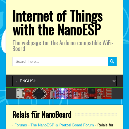
Internet of Things
with the NanoESP
The webpage for the Arduino compatible WiFi-
Board
Relais für NanoBoard
›
Forums
›
The NanoESP & Pretzel Board Forum
›
Relais für